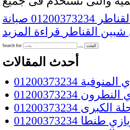
رقم مركز صيانة كريازي شبين القناطر 01200373234 صيانة
شبين القناطر
Search for:
أحدث المقالات
وفية 01200373234
ن 01200373234
رى 01200373234
طا 01200373234