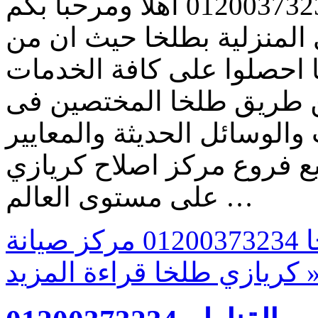
رقم توكيل صيانة كريازي طلخا 01200373234 اهلا ومرحبا بكم
المنزلية بطلخا حيث ان من
 احصلوا على كافة الخدمات
عن طريق طلخا المختصين فى
والوسائل الحديثة والمعايير
ع فروع مركز اصلاح كريازي
على مستوى العالم …
ر قم توكيل صيانة كريازي طلخا 01200373234 مركز صيانة
اءة المزيد »
كريازي طلخا