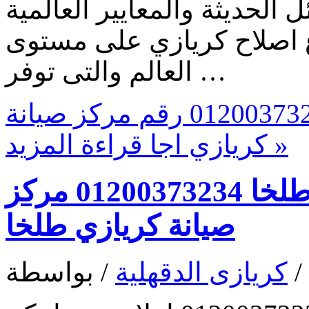
 الحديثة والمعايير العالمية
 اصلاح كريازي على مستوى
العالم والتى توفر …
توكيل صيانة كريازي اجا 01200373234 رقم مركز صيانة
قراءة المزيد »
كريازي اجا
ر قم توكيل صيانة كريازي طلخا 01200373234 مركز
صيانة كريازي طلخا
/
كريازى الدقهلية
/ بواسطة